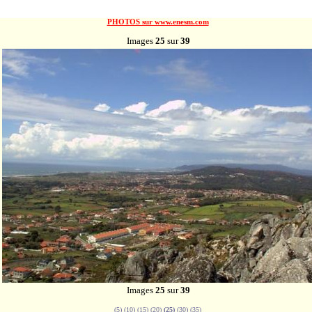
PHOTOS sur www.enesm.com
Images
25
sur
39
Images
25
sur
39
(
5
) (
10
) (
15
) (
20
)
(25)
(
30
) (
35
)