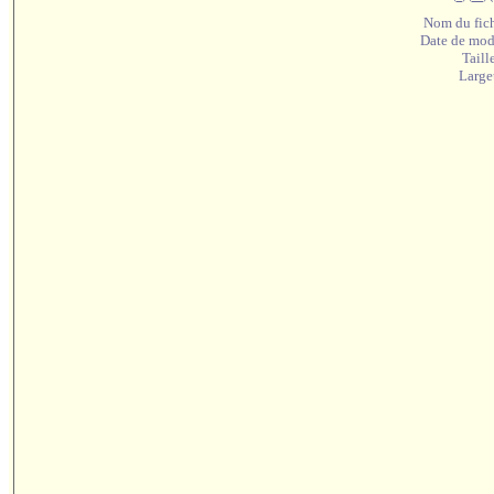
Nom du fich
Date de mod
Taill
Large